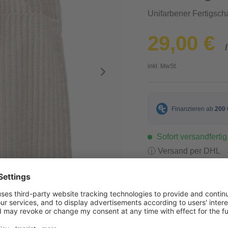
Unifarbener Fertigscha
29,00 €
inkl. MwSt.
Sofort versandfertig,
ⓘ Versand per DHL
-
+