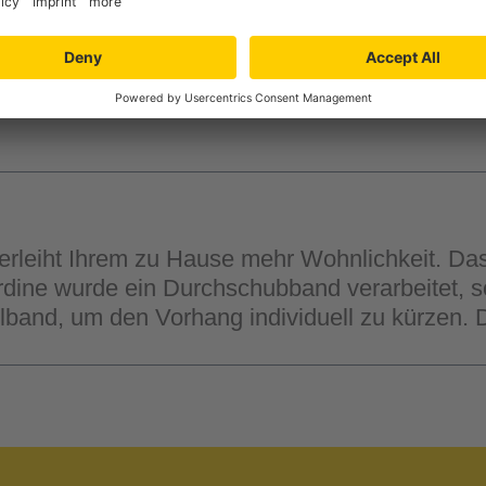
Verfügbarkeit in der
Filiale auswähle
rleiht Ihrem zu Hause mehr Wohnlichkeit. Das
ine wurde ein Durchschubband verarbeitet, s
elband, um den Vorhang individuell zu kürzen.