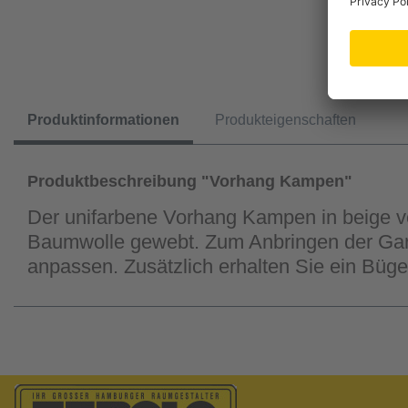
Produktinformationen
Produkteigenschaften
Produktbeschreibung "Vorhang Kampen"
Der unifarbene Vorhang Kampen in beige ve
Baumwolle gewebt. Zum Anbringen der Gard
anpassen. Zusätzlich erhalten Sie ein Büg