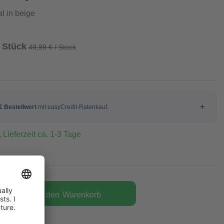
l in beige
/ Stück
49,99 € / Stück
 Lieferzeit ca. 1-3 Tage
In den
Warenkorb