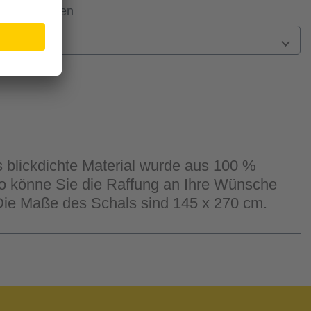
 Filiale prüfen
n
 blickdichte Material wurde aus 100 %
o könne Sie die Raffung an Ihre Wünsche
 Die Maße des Schals sind 145 x 270 cm.