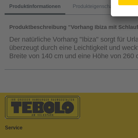
Produktinformationen
Produkteigenschaften
Produktbeschreibung "Vorhang Ibiza mit Schlau
Der natürliche Vorhang "Ibiza" sorgt für U
überzeugt durch eine Leichtigkeit und weck
Breite von 140 cm und eine Höhe von 260 
Service