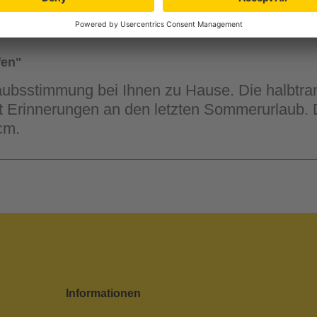
fen"
rlaubsstimmung bei Ihnen zu Hause. Die halbtra
t Erinnerungen an den letzten Sommerurlaub. D
cm.
Informationen