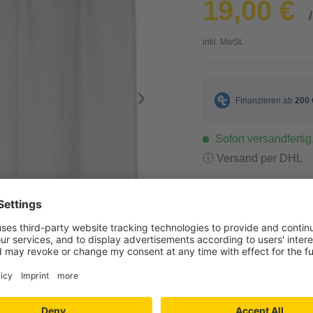
19,00 €
inkl. MwSt.
Sofort versandfertig,
ⓘ Versand per DHL
-
+