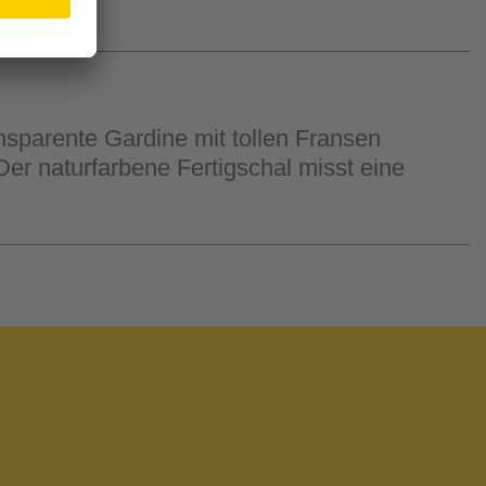
nsparente Gardine mit tollen Fransen
er naturfarbene Fertigschal misst eine