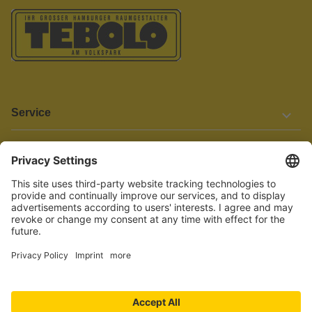
Service
Informationen
Barrierefreiheit
Wir bemühen uns, unsere Website barrierefrei zu gestalten.
Einige Inhalte und Funktionen sind derzeit jedoch noch nicht
vollständig zugänglich. Wenn Sie auf Barrieren stoßen oder Hilfe
benötigen, kontaktieren Sie uns bitte unter service[at]knutzen.de.
Vertrag widerrufen
© 2026 TEBOLO