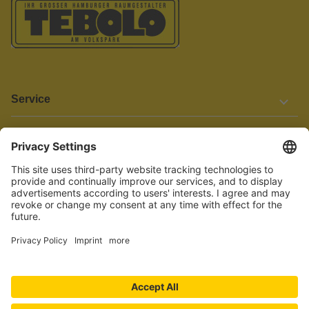
Service
Informationen
Barrierefreiheit
Wir bemühen uns, unsere Website barrierefrei zu gestalten.
Einige Inhalte und Funktionen sind derzeit jedoch noch nicht
vollständig zugänglich. Wenn Sie auf Barrieren stoßen oder Hilfe
benötigen, kontaktieren Sie uns bitte unter service[at]knutzen.de.
Vertrag widerrufen
© 2026 TEBOLO