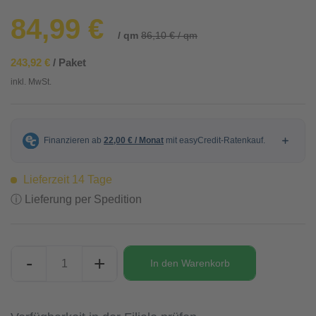
84,99 €
/ qm
86,10 € / qm
243,92 €
/ Paket
inkl. MwSt.
Lieferzeit 14 Tage
ⓘ Lieferung per Spedition
-
+
In den
Warenkorb