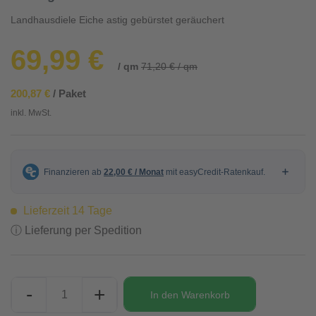
Landhausdiele Eiche astig gebürstet geräuchert
69,99 €
/ qm
71,20 € / qm
200,87 €
/ Paket
inkl. MwSt.
Lieferzeit 14 Tage
ⓘ Lieferung per Spedition
-
+
In den
Warenkorb