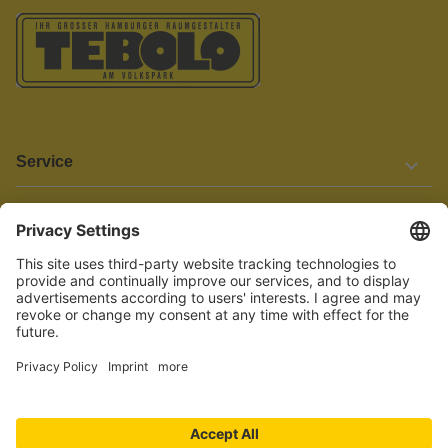
Service
Informationen
Barrierefreiheit
Wir bemühen uns, unsere Website barrierefrei zu gestalten.
Einige Inhalte und Funktionen sind derzeit jedoch noch nicht
vollständig zugänglich. Wenn Sie auf Barrieren stoßen oder Hilfe
benötigen, kontaktieren Sie uns bitte unter service[at]knutzen.de.
Vertrag widerrufen
© 2026 TEBOLO