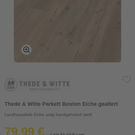
Thede & Witte Parkett Boston Eiche gealtert
Landhausdiele Eiche astig handgehobelt weiß
79,99 €
/ qm
81,10 € / qm