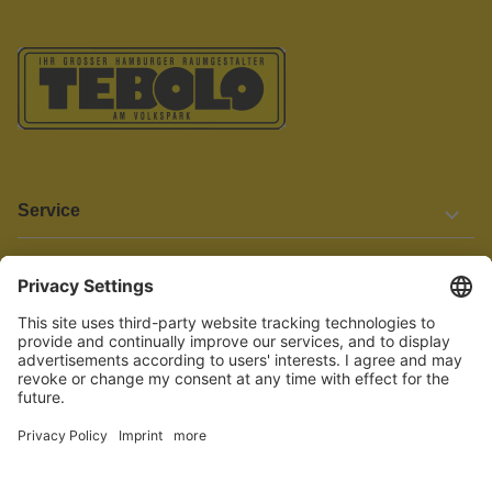
Service
Informationen
Barrierefreiheit
Wir bemühen uns, unsere Website barrierefrei zu gestalten.
Einige Inhalte und Funktionen sind derzeit jedoch noch nicht
vollständig zugänglich. Wenn Sie auf Barrieren stoßen oder Hilfe
benötigen, kontaktieren Sie uns bitte unter service[at]knutzen.de.
Vertrag widerrufen