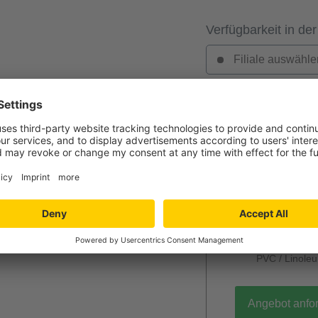
Verfügbarkeit in der
Filiale auswähle
Jetzt Ihr per
Verlegung und
Niedersachs
Angebot wird k
unverbindlich
Mengenrabatt
Bei Lieferun
PVC / Linole
Angebot anfo