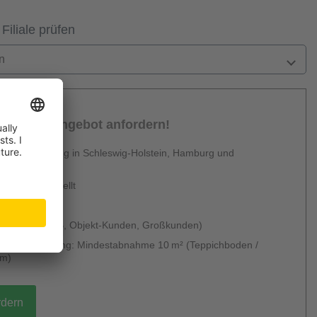
 Filiale prüfen
n
sönliches Angebot anfordern!
 Dienstleistung in Schleswig-Holstein, Hamburg und
en
urzfristig erstellt
 & kostenlos
 möglich (B2B, Objekt-Kunden, Großkunden)
g ohne Verlegung: Mindestabnahme 10 m² (Teppichboden /
um)
rdern