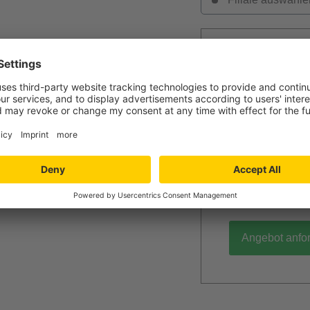
Jetzt Ihr per
Verlegung und
Niedersachs
Angebot wird k
unverbindlich
Mengenrabatt
Bei Lieferun
PVC / Linole
Angebot anfo