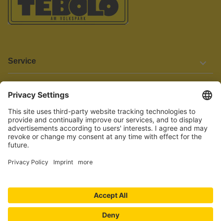
Service
Informationen
Barrierefreiheit
Wir bemühen uns, unsere Website barrierefrei zu gestalten.
Einige Inhalte und Funktionen sind derzeit jedoch noch nicht
vollständig zugänglich. Wenn Sie auf Barrieren stoßen oder Hilfe
benötigen, kontaktieren Sie uns bitte unter service[at]knutzen.de.
Vertrag widerrufen
© 2026 TEBOLO