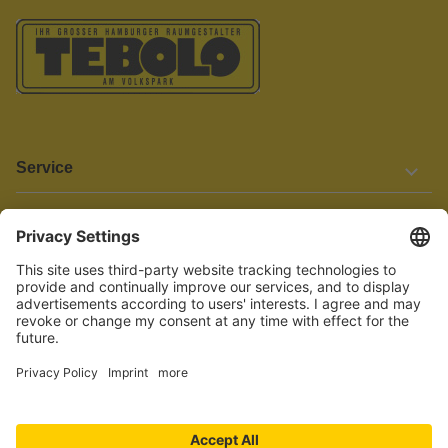
Service
Informationen
Barrierefreiheit
Wir bemühen uns, unsere Website barrierefrei zu gestalten.
Einige Inhalte und Funktionen sind derzeit jedoch noch nicht
vollständig zugänglich. Wenn Sie auf Barrieren stoßen oder Hilfe
benötigen, kontaktieren Sie uns bitte unter service[at]knutzen.de.
Vertrag widerrufen
© 2026 TEBOLO