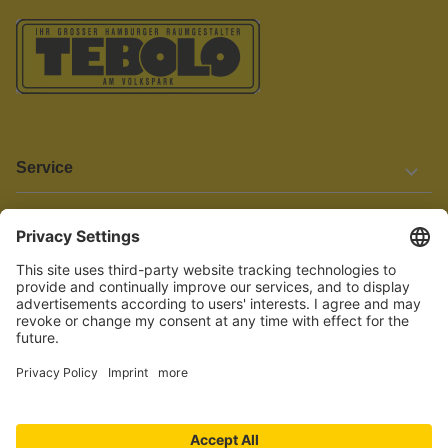
Service
Informationen
Barrierefreiheit
Wir bemühen uns, unsere Website barrierefrei zu gestalten.
Einige Inhalte und Funktionen sind derzeit jedoch noch nicht
vollständig zugänglich. Wenn Sie auf Barrieren stoßen oder Hilfe
benötigen, kontaktieren Sie uns bitte unter service[at]knutzen.de.
Vertrag widerrufen
© 2026 TEBOLO