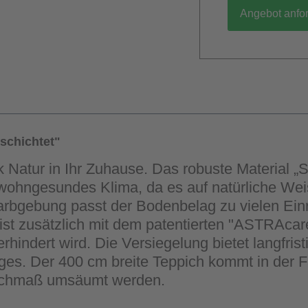
Angebot anfo
schichtet"
k Natur in Ihr Zuhause. Das robuste Material „
in wohngesundes Klima, da es auf natürliche We
rbgebung passt der Bodenbelag zu vielen Einric
st zusätzlich mit dem patentierten "ASTRAcar
hindert wird. Die Versiegelung bietet langfrist
s. Der 400 cm breite Teppich kommt in der Far
nschmaß umsäumt werden.