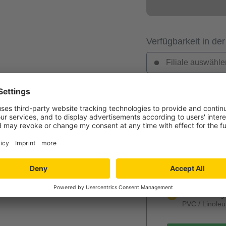
Verfügbarkeit in der
Filiale auswähle
Jetzt Ihr per
Verlegung und
Niedersachs
Angebot wird k
unverbindlich
Mengenrabatt
Bei Lieferun
PVC / Linole