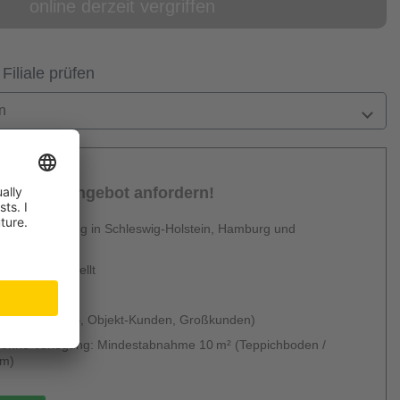
online derzeit vergriffen
 Filiale prüfen
n
sönliches Angebot anfordern!
 Dienstleistung in Schleswig-Holstein, Hamburg und
en
urzfristig erstellt
 & kostenlos
 möglich (B2B, Objekt-Kunden, Großkunden)
g ohne Verlegung: Mindestabnahme 10 m² (Teppichboden /
um)