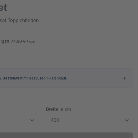
et
isal-Teppichboden
/ qm
74,90 € / qm
Breite in cm
400