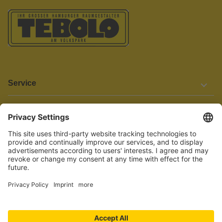
Service
Informationen
Barrierefreiheit
Wir bemühen uns, unsere Website barrierefrei zu gestalten.
Einige Inhalte und Funktionen sind derzeit jedoch noch nicht
vollständig zugänglich. Wenn Sie auf Barrieren stoßen oder Hilfe
benötigen, kontaktieren Sie uns bitte unter service[at]knutzen.de.
Vertrag widerrufen
© 2026 TEBOLO