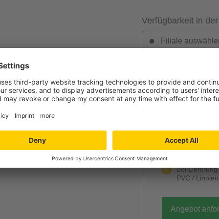
Verfügbarkeit in der
Filiale auswähle
Jetzt Ihr per
Verlegung und
Niedersachs
Angebot wird k
unverbindlich
Mengenrabatt
Bei Lieferun
PVC / Linole
Angebot anfo