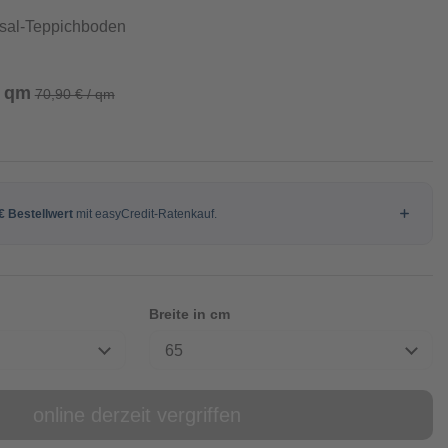
isal-Teppichboden
/ qm
70,90 € / qm
Breite in cm
65
online derzeit vergriffen