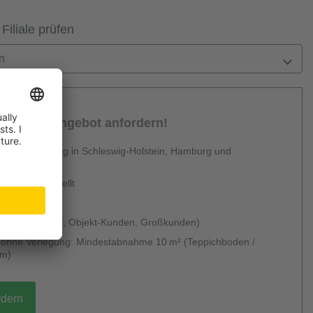
 Filiale prüfen
n
sönliches Angebot anfordern!
 Dienstleistung in Schleswig-Holstein, Hamburg und
en
urzfristig erstellt
 & kostenlos
 möglich (B2B, Objekt-Kunden, Großkunden)
g ohne Verlegung: Mindestabnahme 10 m² (Teppichboden /
um)
rdern