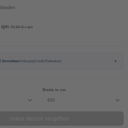
chboden
/ qm
70,90 € / qm
Breite in cm
400
online derzeit vergriffen