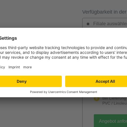
Verfügbarkeit in der
Filiale auswähle
Jetzt Ihr per
Verlegung und
Niedersachs
Angebot wird k
unverbindlich
Mengenrabatt
Bei Lieferun
PVC / Linole
Angebot anfo