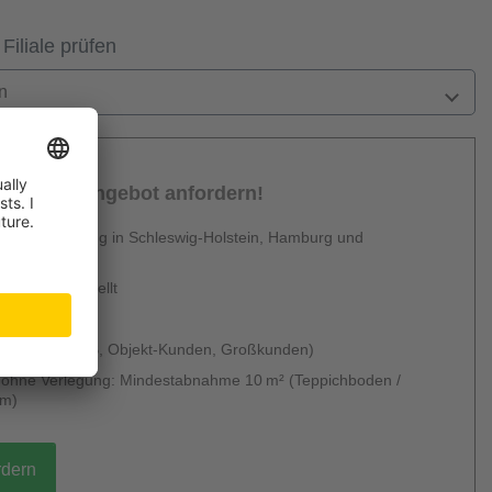
 Filiale prüfen
n
sönliches Angebot anfordern!
 Dienstleistung in Schleswig-Holstein, Hamburg und
en
urzfristig erstellt
 & kostenlos
 möglich (B2B, Objekt-Kunden, Großkunden)
g ohne Verlegung: Mindestabnahme 10 m² (Teppichboden /
um)
rdern