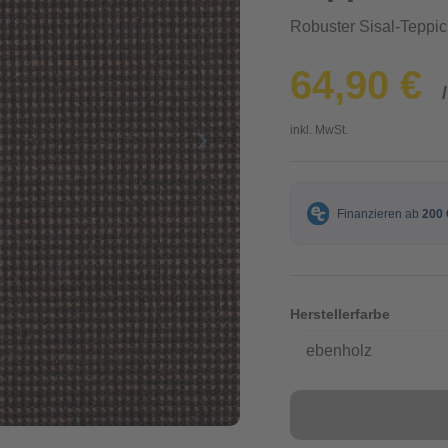
Robuster Sisal-Teppi
64,90 €
inkl. MwSt.
Herstellerfarbe
ebenholz