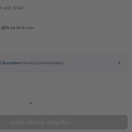
n aus Sisal
/ qm
84,90 € / qm
online derzeit vergriffen