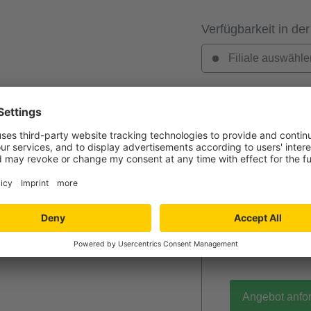
Verfügbarkeit in der
Filiale auswähle
Jetzt Ihr per
Verlegung und
Niedersachs
Angebot wird k
unverbindlich
Mengenrabatt
Bei Lieferun
PVC / Linole
Angebot anfo