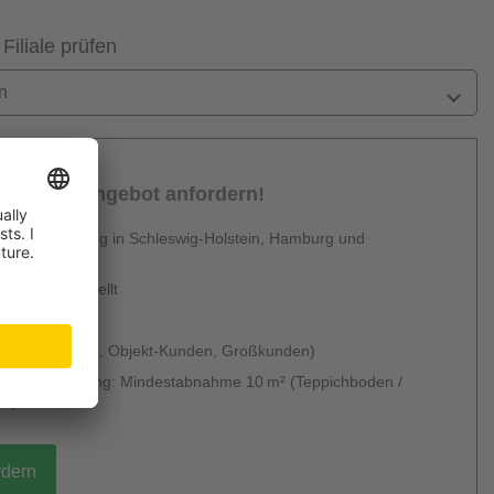
 Filiale prüfen
n
sönliches Angebot anfordern!
 Dienstleistung in Schleswig-Holstein, Hamburg und
en
urzfristig erstellt
 & kostenlos
 möglich (B2B, Objekt-Kunden, Großkunden)
g ohne Verlegung: Mindestabnahme 10 m² (Teppichboden /
um)
rdern