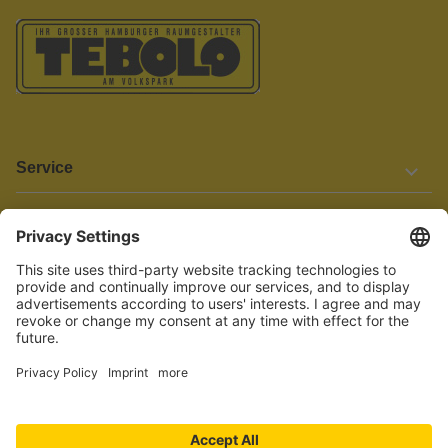
Service
Informationen
Barrierefreiheit
Wir bemühen uns, unsere Website barrierefrei zu gestalten.
Einige Inhalte und Funktionen sind derzeit jedoch noch nicht
vollständig zugänglich. Wenn Sie auf Barrieren stoßen oder Hilfe
benötigen, kontaktieren Sie uns bitte unter service[at]knutzen.de.
Vertrag widerrufen
© 2026 TEBOLO