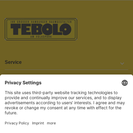
Service
Informationen
Barrierefreiheit
Wir bemühen uns, unsere Website barrierefrei zu gestalten.
Einige Inhalte und Funktionen sind derzeit jedoch noch nicht
vollständig zugänglich. Wenn Sie auf Barrieren stoßen oder Hilfe
benötigen, kontaktieren Sie uns bitte unter service[at]knutzen.de.
Vertrag widerrufen