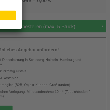
0 Pakete = 0,00 €
tis Muster bestellen (max. 5 Stück)
sönliches Angebot anfordern!
 Dienstleistung in Schleswig-Holstein, Hamburg und
en
urzfristig erstellt
 & kostenlos
 möglich (B2B, Objekt-Kunden, Großkunden)
g ohne Verlegung: Mindestabnahme 10 m² (Teppichboden /
um)