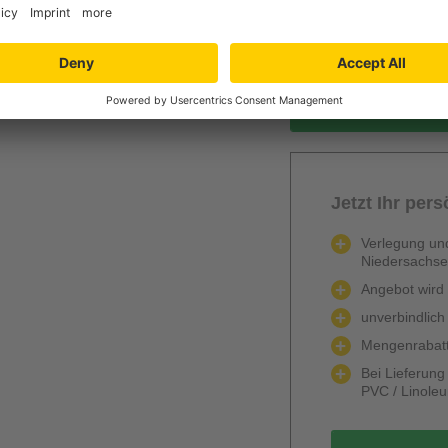
Berechnen
gra
Jetzt Ihr per
Verlegung und
Niedersachs
Angebot wird k
unverbindlich
Mengenrabatt
Bei Lieferun
PVC / Linole