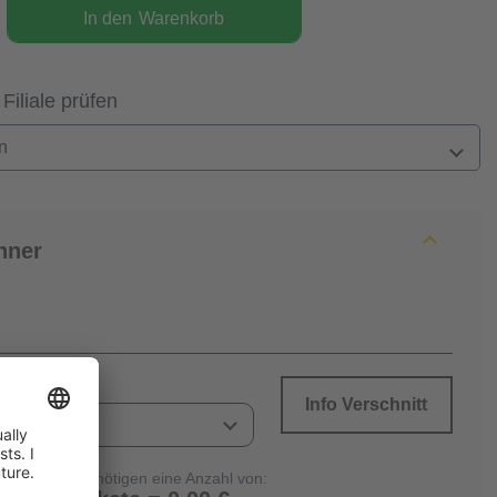
In den
Warenkorb
 Filiale prüfen
n
hner
Info Verschnitt
Sie benötigen eine Anzahl von: