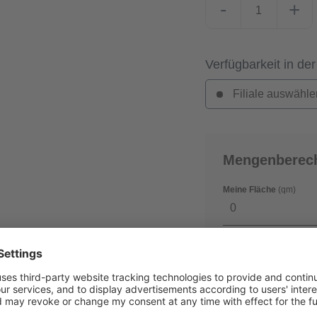
-
+
Verfügbarkeit in der
Filiale auswähle
Mengenberec
Meine Fläche
(qm)
Verschnitt
(in %)
0