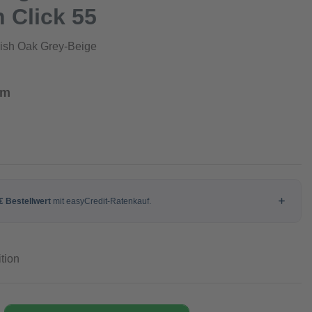
n Click 55
lish Oak Grey-Beige
qm
tion