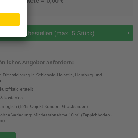
0 Pakete = 0,00 €
tis Muster bestellen (max. 5 Stück)
sönliches Angebot anfordern!
 Dienstleistung in Schleswig-Holstein, Hamburg und
en
urzfristig erstellt
 & kostenlos
 möglich (B2B, Objekt-Kunden, Großkunden)
g ohne Verlegung: Mindestabnahme 10 m² (Teppichboden /
um)