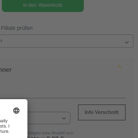
In den
Warenkorb
 Filiale prüfen
n
hner
Info Verschnitt
Sie benötigen eine Anzahl von: