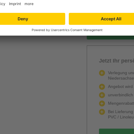
Berechnen
gra
Jetzt Ihr per
Verlegung und
Niedersachs
Angebot wird k
unverbindlich
Mengenrabatt
Bei Lieferun
PVC / Linole