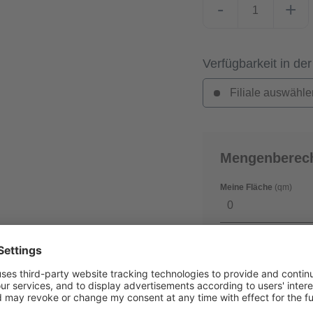
-
+
Verfügbarkeit in der
Filiale auswähle
Mengenberec
Meine Fläche
(qm)
Verschnitt
(in %)
0