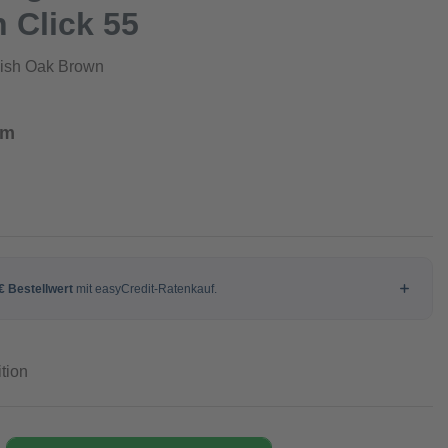
n Click 55
lish Oak Brown
qm
tion