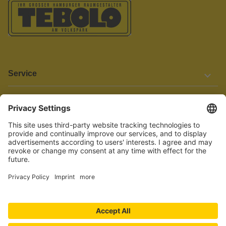
Service
Informationen
Barrierefreiheit
Wir bemühen uns, unsere Website barrierefrei zu gestalten.
Einige Inhalte und Funktionen sind derzeit jedoch noch nicht
vollständig zugänglich. Wenn Sie auf Barrieren stoßen oder Hilfe
benötigen, kontaktieren Sie uns bitte unter service[at]knutzen.de.
Vertrag widerrufen
© 2026 TEBOLO