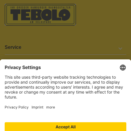
Service
Informationen
Barrierefreiheit
Wir bemühen uns, unsere Website barrierefrei zu gestalten.
Einige Inhalte und Funktionen sind derzeit jedoch noch nicht
vollständig zugänglich. Wenn Sie auf Barrieren stoßen oder Hilfe
benötigen, kontaktieren Sie uns bitte unter service[at]knutzen.de.
Vertrag widerrufen
© 2026 TEBOLO