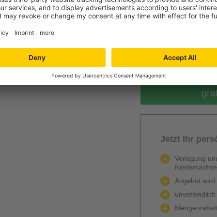
0
Berechnen
gra
Jetzt Ihr per
Verlegung und
Niedersachs
Angebot wird k
unverbindlich
Mengenrabatt