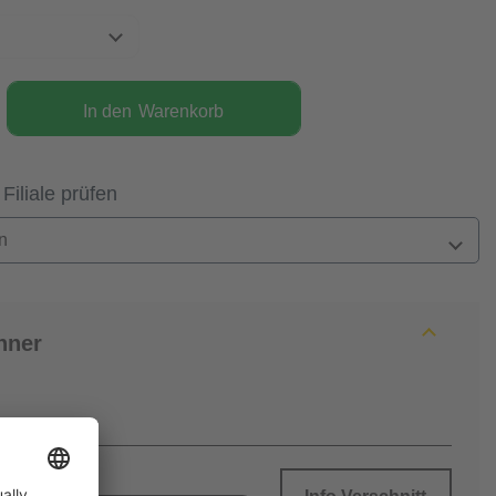
In den
Warenkorb
 Filiale prüfen
n
hner