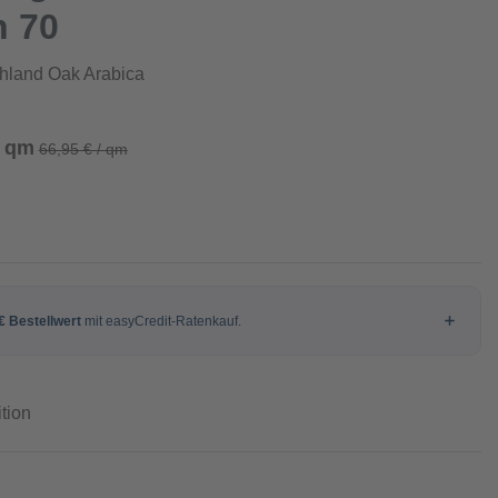
n 70
hland Oak Arabica
/ qm
66,95 € / qm
tion