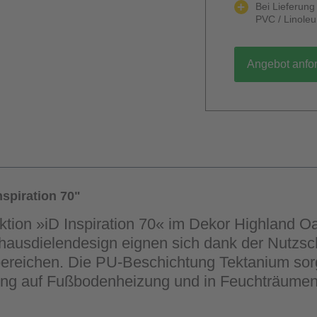
Bei Lieferun
PVC / Linole
Angebot anfo
spiration 70"
ektion »iD Inspiration 70« im Dekor Highland 
hausdielendesign eignen sich dank der Nutzsch
ereichen. Die PU-Beschichtung Tektanium sorgt 
gung auf Fußbodenheizung und in Feuchträumen i