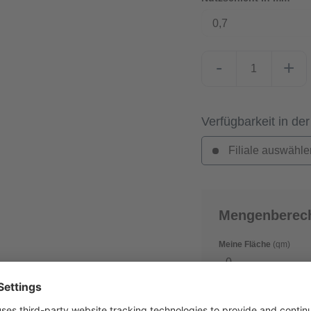
0,7
-
+
Verfügbarkeit in der
Filiale auswähle
Mengenberec
Meine Fläche
(qm)
Verschnitt
(in %)