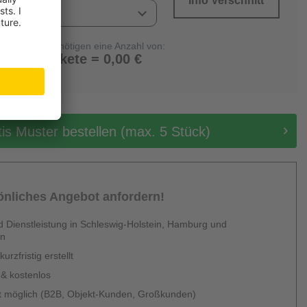
Info Verschnitt
Sie benötigen eine Anzahl von:
0 Pakete = 0,00 €
tis Muster bestellen (max. 5 Stück)
sönliches Angebot anfordern!
 Dienstleistung in Schleswig-Holstein, Hamburg und
en
urzfristig erstellt
 & kostenlos
 möglich (B2B, Objekt-Kunden, Großkunden)