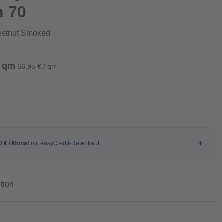
n 70
estnut Smoked
/ qm
66,95 € / qm
tion