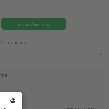
In den
Warenkorb
 Filiale prüfen
n
hner