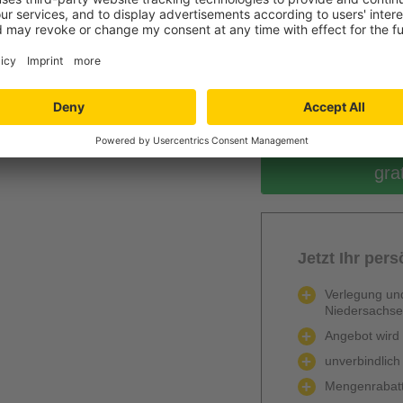
0
Berechnen
gra
Jetzt Ihr per
Verlegung und
Niedersachs
Angebot wird k
unverbindlich
Mengenrabatt