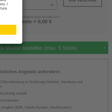
Info Verschnitt
Sie benötigen eine Anzahl von:
0 Pakete = 0,00 €
tis Muster bestellen (max. 5 Stück)
sönliches Angebot anfordern!
 Dienstleistung in Schleswig-Holstein, Hamburg und
en
urzfristig erstellt
 & kostenlos
 möglich (B2B, Objekt-Kunden, Großkunden)