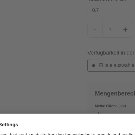
0,7
-
+
Verfügbarkeit in der
Filiale auswähle
Mengenberec
Meine Fläche
(qm)
Verschnitt
(in %)