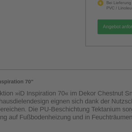
Bei Lieferun
PVC / Linole
Angebot anfo
spiration 70"
ektion »iD Inspiration 70« im Dekor Chestnut
hausdielendesign eignen sich dank der Nutzsch
ereichen. Die PU-Beschichtung Tektanium sorgt 
gung auf Fußbodenheizung und in Feuchträumen i