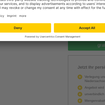
0
Berechnen
gra
Jetzt Ihr per
Verlegung und
Niedersachs
Angebot wird k
unverbindlich
Mengenrabatt