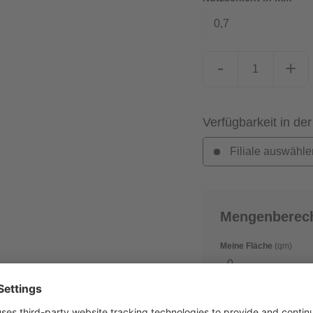
0,7
-
+
Verfügbarkeit in der
Filiale auswähle
Mengenberec
Meine Fläche
(qm)
Verschnitt
(in %)