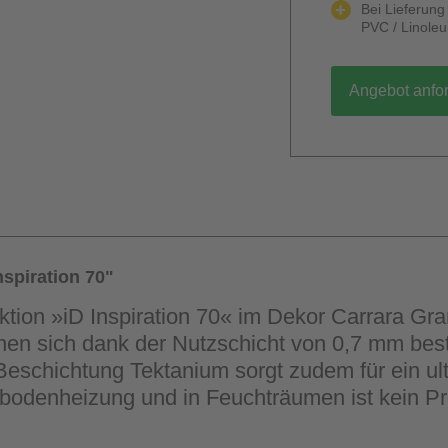
Bei Lieferun
PVC / Linole
Angebot anfo
spiration 70"
ektion »iD Inspiration 70« im Dekor Carrara G
gnen sich dank der Nutzschicht von 0,7 mm best
schichtung Tektanium sorgt zudem für ein ultr
ßbodenheizung und in Feuchträumen ist kein Prob