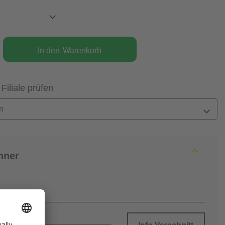
In den
Warenkorb
 Filiale prüfen
n
hner