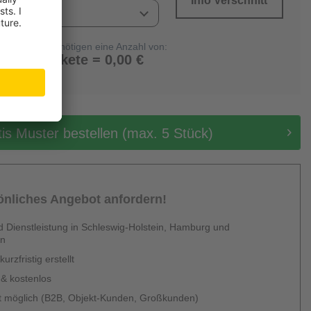
Info Verschnitt
Sie benötigen eine Anzahl von:
0 Pakete = 0,00 €
tis Muster bestellen (max. 5 Stück)
sönliches Angebot anfordern!
 Dienstleistung in Schleswig-Holstein, Hamburg und
en
urzfristig erstellt
 & kostenlos
 möglich (B2B, Objekt-Kunden, Großkunden)