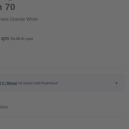
n 70
rrara Grande White
/ qm
76,95 € / qm
tion