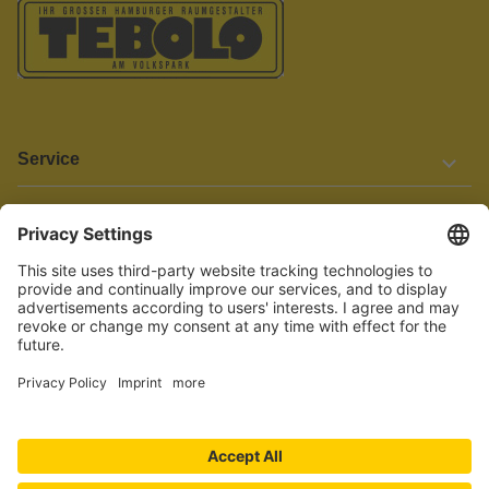
Service
Informationen
Barrierefreiheit
Wir bemühen uns, unsere Website barrierefrei zu gestalten.
Einige Inhalte und Funktionen sind derzeit jedoch noch nicht
vollständig zugänglich. Wenn Sie auf Barrieren stoßen oder Hilfe
benötigen, kontaktieren Sie uns bitte unter service[at]knutzen.de.
Vertrag widerrufen
© 2026 TEBOLO