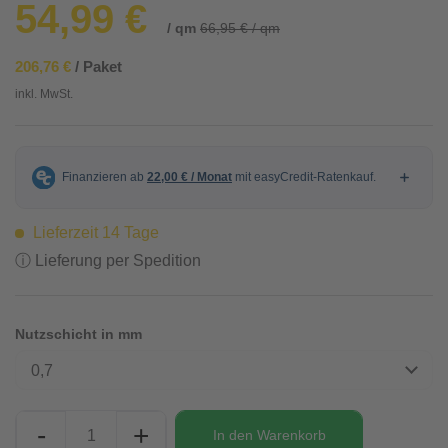
54,99 €
/ qm
66,95 € / qm
206,76 €
/ Paket
inkl. MwSt.
Lieferzeit 14 Tage
ⓘ Lieferung per Spedition
Nutzschicht in mm
0,7
-
+
In den
Warenkorb