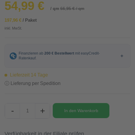
54,99 €
/ qm
66,95 € / qm
197,96 €
/ Paket
inkl. MwSt.
Lieferzeit 14 Tage
ⓘ Lieferung per Spedition
-
+
In den
Warenkorb
Verfügbarkeit in der Filiale prüfen