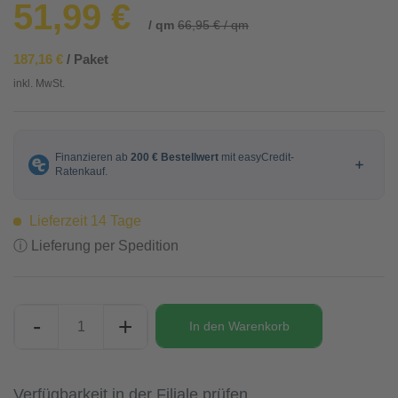
51,99 €
/ qm
66,95 € / qm
187,16 €
/ Paket
inkl. MwSt.
Lieferzeit 14 Tage
ⓘ Lieferung per Spedition
-
+
In den
Warenkorb
Verfügbarkeit in der Filiale prüfen