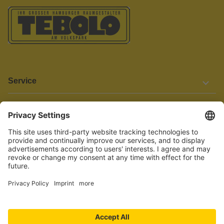
Service
Informationen
Barrierefreiheit
Wir bemühen uns, unsere Website barrierefrei zu gestalten.
Einige Inhalte und Funktionen sind derzeit jedoch noch nicht
vollständig zugänglich. Wenn Sie auf Barrieren stoßen oder Hilfe
benötigen, kontaktieren Sie uns bitte unter service[at]knutzen.de.
Vertrag widerrufen
© 2026 TEBOLO