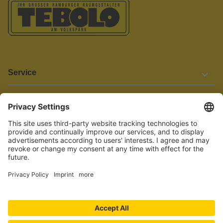
Service
Informationen
Barrierefreiheit
Wir bemühen uns, unsere Website barrierefrei zu gestalten.
Einige Inhalte und Funktionen sind derzeit jedoch noch nicht
vollständig zugänglich. Wenn Sie auf Barrieren stoßen oder Hilfe
benötigen, kontaktieren Sie uns bitte unter service[at]knutzen.de.
Vertrag widerrufen
© 2026 TEBOLO