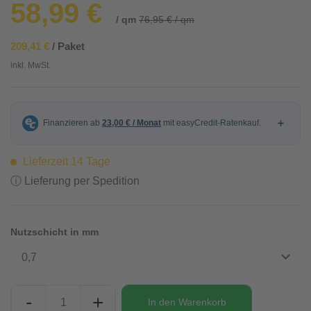
58,99 €
/ qm
76,95 € / qm
209,41 €
/ Paket
inkl. MwSt.
Lieferzeit 14 Tage
ⓘ Lieferung per Spedition
Nutzschicht in mm
0,7
-
+
In den
Warenkorb