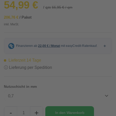
54,99 €
/ qm
66,95 € / qm
206,76 €
/ Paket
inkl. MwSt.
Lieferzeit 14 Tage
ⓘ Lieferung per Spedition
Nutzschicht in mm
0,7
-
+
In den
Warenkorb