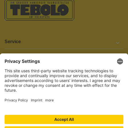
Service
Informationen
Barrierefreiheit
Wir bemühen uns, unsere Website barrierefrei zu gestalten.
Einige Inhalte und Funktionen sind derzeit jedoch noch nicht
vollständig zugänglich. Wenn Sie auf Barrieren stoßen oder Hilfe
benötigen, kontaktieren Sie uns bitte unter service[at]knutzen.de.
Vertrag widerrufen
© 2026 TEBOLO