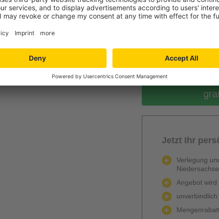
0
Berechnen
gra
Jetzt Ihr per
Verlegung und
Niedersachs
Angebot wird k
unverbindlich
Mengenrabatt