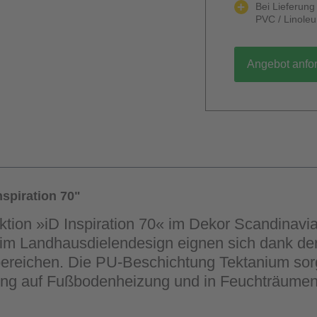
Bei Lieferun
PVC / Linole
Angebot anfo
spiration 70"
ektion »iD Inspiration 70« im Dekor Scandinav
im Landhausdielendesign eignen sich dank der
ereichen. Die PU-Beschichtung Tektanium sorgt 
gung auf Fußbodenheizung und in Feuchträumen i