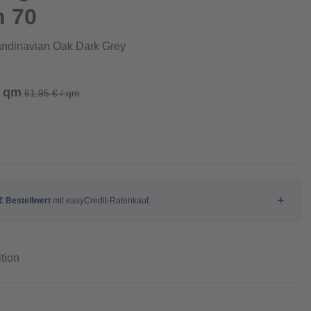
n 70
ndinavian Oak Dark Grey
/ qm
61,95 € / qm
tion