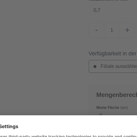
0,7
-
+
Verfügbarkeit in der
Filiale auswähle
Mengenberec
Meine Fläche
(qm)
Verschnitt
(in %)