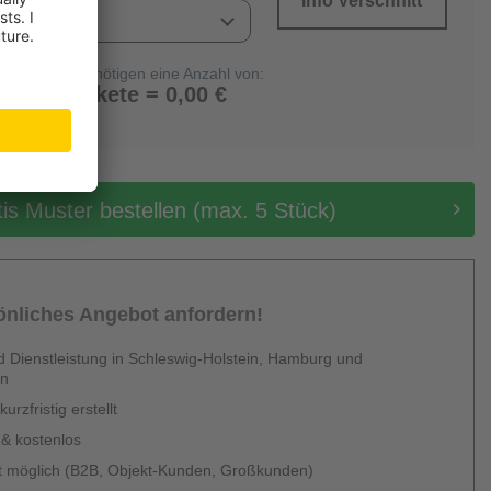
Info Verschnitt
Sie benötigen eine Anzahl von:
0 Pakete = 0,00 €
tis Muster bestellen (max. 5 Stück)
sönliches Angebot anfordern!
 Dienstleistung in Schleswig-Holstein, Hamburg und
en
urzfristig erstellt
 & kostenlos
 möglich (B2B, Objekt-Kunden, Großkunden)