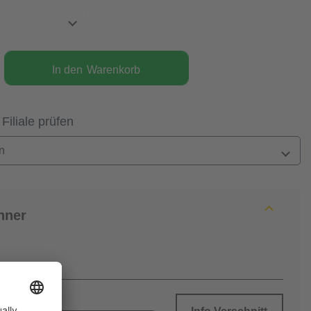
In den
Warenkorb
 Filiale prüfen
n
hner