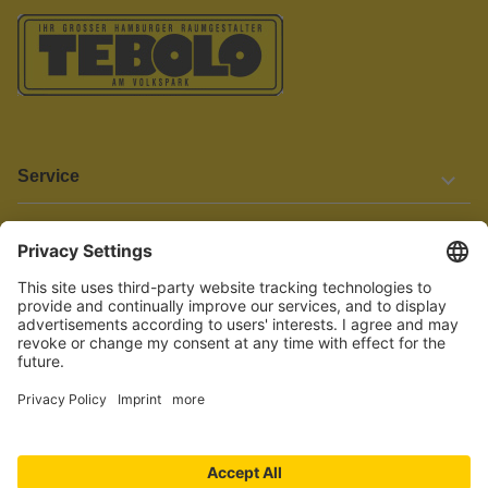
Service
Informationen
Barrierefreiheit
Wir bemühen uns, unsere Website barrierefrei zu gestalten.
Einige Inhalte und Funktionen sind derzeit jedoch noch nicht
vollständig zugänglich. Wenn Sie auf Barrieren stoßen oder Hilfe
benötigen, kontaktieren Sie uns bitte unter service[at]knutzen.de.
Vertrag widerrufen
© 2026 TEBOLO