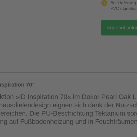
Bei Lieferun
PVC / Linole
Angebot anfo
spiration 70"
ktion »iD Inspiration 70« im Dekor Pearl Oak 
hausdielendesign eignen sich dank der Nutzsch
ereichen. Die PU-Beschichtung Tektanium sorgt 
gung auf Fußbodenheizung und in Feuchträumen i