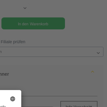
In den
Warenkorb
 Filiale prüfen
n
hner