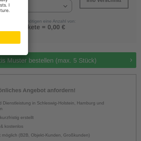
Info Verschnitt
Sie benötigen eine Anzahl von:
0 Pakete = 0,00 €
tis Muster bestellen (max. 5 Stück)
sönliches Angebot anfordern!
 Dienstleistung in Schleswig-Holstein, Hamburg und
en
urzfristig erstellt
 & kostenlos
 möglich (B2B, Objekt-Kunden, Großkunden)