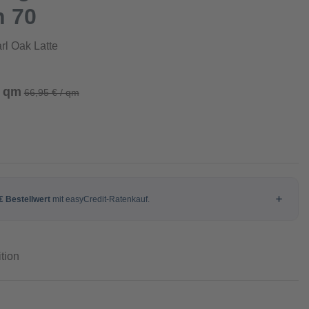
n 70
rl Oak Latte
/ qm
66,95 € / qm
tion