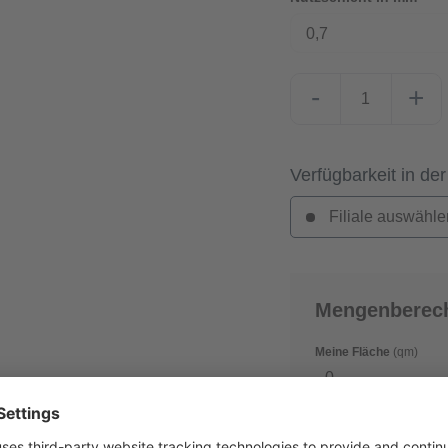
0,7
-
+
Verfügbarkeit in der
Filiale auswähle
Mengenberec
Meine Fläche
(qm)
Verschnitt
(in %)