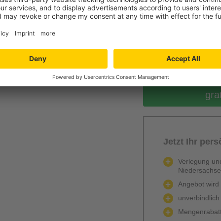
0
Berechnen
gra
Jetzt Ihr per
Verlegung und
Niedersachs
Angebot wird k
unverbindlich
Mengenrabatt