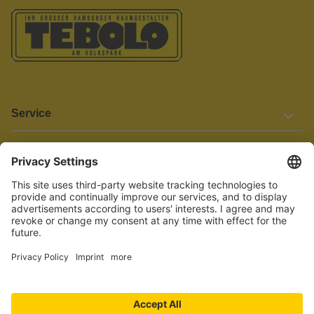
Service
Informationen
Barrierefreiheit
Wir bemühen uns, unsere Website barrierefrei zu gestalten.
Einige Inhalte und Funktionen sind derzeit jedoch noch nicht
vollständig zugänglich. Wenn Sie auf Barrieren stoßen oder Hilfe
benötigen, kontaktieren Sie uns bitte unter service[at]knutzen.de.
Vertrag widerrufen
© 2026 TEBOLO