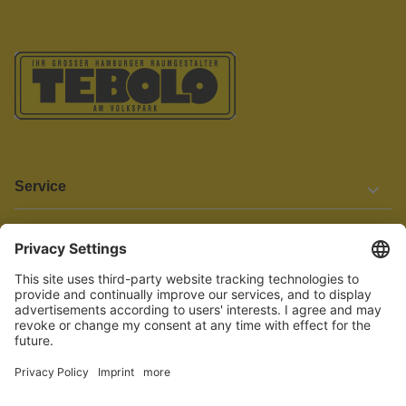
Service
Informationen
Barrierefreiheit
Wir bemühen uns, unsere Website barrierefrei zu gestalten.
Einige Inhalte und Funktionen sind derzeit jedoch noch nicht
vollständig zugänglich. Wenn Sie auf Barrieren stoßen oder Hilfe
benötigen, kontaktieren Sie uns bitte unter service[at]knutzen.de.
Vertrag widerrufen