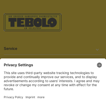
Service
Informationen
Barrierefreiheit
Wir bemühen uns, unsere Website barrierefrei zu gestalten.
Einige Inhalte und Funktionen sind derzeit jedoch noch nicht
vollständig zugänglich. Wenn Sie auf Barrieren stoßen oder Hilfe
benötigen, kontaktieren Sie uns bitte unter service[at]knutzen.de.
Vertrag widerrufen