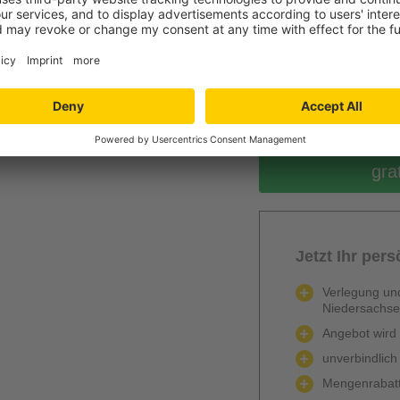
0
Berechnen
gra
Jetzt Ihr per
Verlegung und
Niedersachs
Angebot wird k
unverbindlich
Mengenrabatt