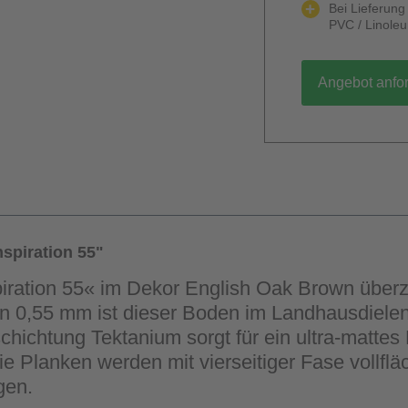
Bei Lieferun
PVC / Linole
Angebot anfo
spiration 55"
piration 55« im Dekor English Oak Brown über
von 0,55 mm ist dieser Boden im Landhausdielen
ichtung Tektanium sorgt für ein ultra-mattes 
e Planken werden mit vierseitiger Fase vollflä
gen.