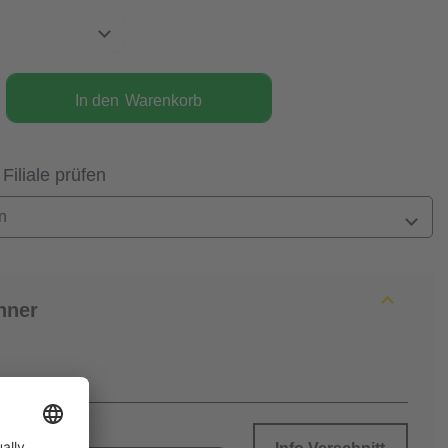
In den
Warenkorb
 Filiale prüfen
n
hner