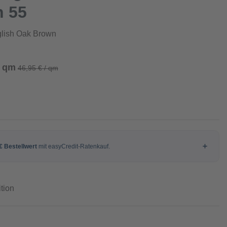
n 55
lish Oak Brown
/ qm
46,95 € / qm
tion