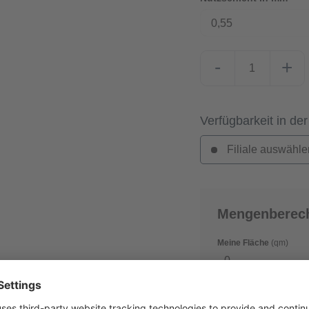
0,55
-
+
Verfügbarkeit in der
Filiale auswähle
Mengenberec
Meine Fläche
(qm)
Verschnitt
(in %)