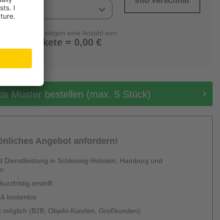
Info Verschnitt
Sie benötigen eine Anzahl von:
0 Pakete = 0,00 €
tis Muster bestellen (max. 5 Stück)
sönliches Angebot anfordern!
 Dienstleistung in Schleswig-Holstein, Hamburg und
en
urzfristig erstellt
 & kostenlos
 möglich (B2B, Objekt-Kunden, Großkunden)