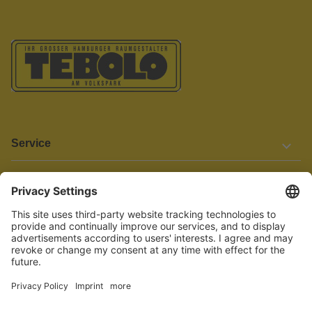
Service
Informationen
Barrierefreiheit
Wir bemühen uns, unsere Website barrierefrei zu gestalten.
Einige Inhalte und Funktionen sind derzeit jedoch noch nicht
vollständig zugänglich. Wenn Sie auf Barrieren stoßen oder Hilfe
benötigen, kontaktieren Sie uns bitte unter service[at]knutzen.de.
Vertrag widerrufen