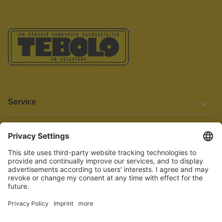
Service
Informationen
Barrierefreiheit
Wir bemühen uns, unsere Website barrierefrei zu gestalten.
Einige Inhalte und Funktionen sind derzeit jedoch noch nicht
vollständig zugänglich. Wenn Sie auf Barrieren stoßen oder Hilfe
benötigen, kontaktieren Sie uns bitte unter service[at]knutzen.de.
Vertrag widerrufen