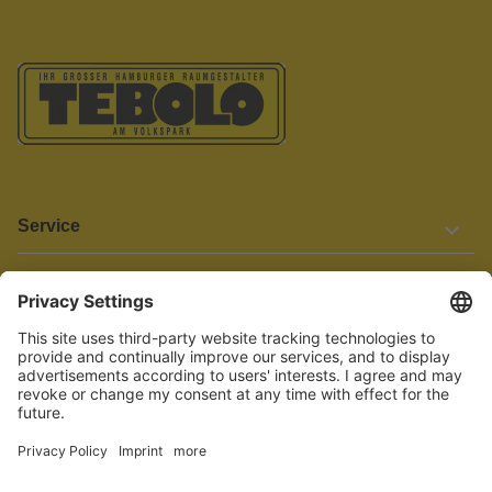
Service
Informationen
Barrierefreiheit
Wir bemühen uns, unsere Website barrierefrei zu gestalten.
Einige Inhalte und Funktionen sind derzeit jedoch noch nicht
vollständig zugänglich. Wenn Sie auf Barrieren stoßen oder Hilfe
benötigen, kontaktieren Sie uns bitte unter service[at]knutzen.de.
Vertrag widerrufen