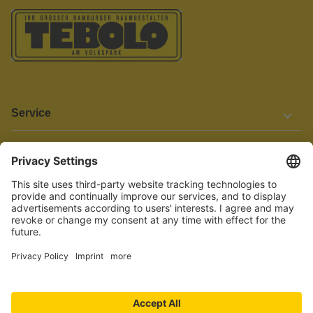
Service
Informationen
Barrierefreiheit
Wir bemühen uns, unsere Website barrierefrei zu gestalten.
Einige Inhalte und Funktionen sind derzeit jedoch noch nicht
vollständig zugänglich. Wenn Sie auf Barrieren stoßen oder Hilfe
benötigen, kontaktieren Sie uns bitte unter service[at]knutzen.de.
Vertrag widerrufen
© 2026 TEBOLO