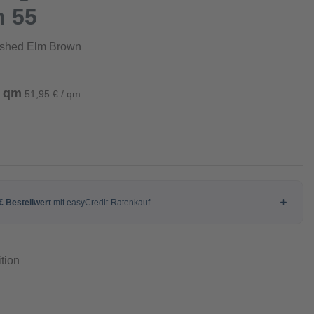
n 55
ushed Elm Brown
/ qm
51,95 € / qm
tion