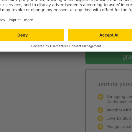
0
Berechnen
gra
Jetzt Ihr per
Verlegung und
Niedersachs
Angebot wird k
unverbindlich
Mengenrabatt