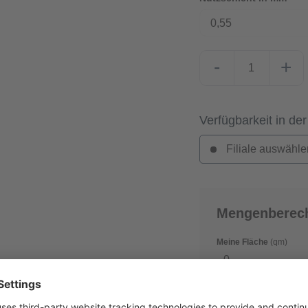
0,55
-
+
Verfügbarkeit in der
Filiale auswähle
Mengenberec
Meine Fläche
(qm)
Verschnitt
(in %)