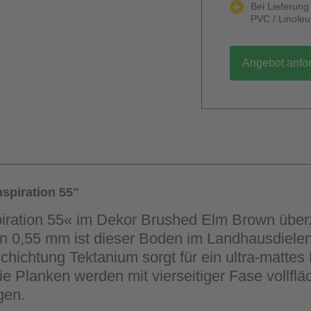
Bei Lieferun
PVC / Linole
Angebot anfo
spiration 55"
piration 55« im Dekor Brushed Elm Brown übe
von 0,55 mm ist dieser Boden im Landhausdielen
ichtung Tektanium sorgt für ein ultra-mattes 
e Planken werden mit vierseitiger Fase vollflä
gen.