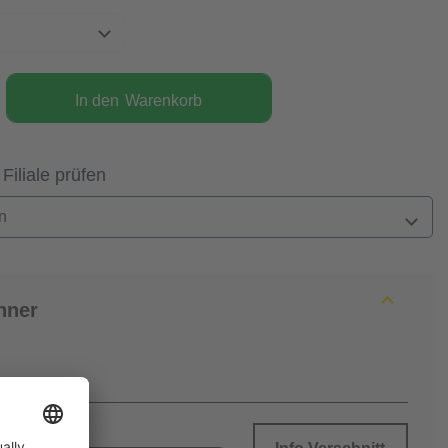
In den
Warenkorb
 Filiale prüfen
n
hner