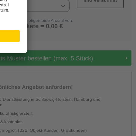
Info Verschnitt
Sie benötigen eine Anzahl von:
0 Pakete = 0,00 €
tis Muster bestellen (max. 5 Stück)
sönliches Angebot anfordern!
 Dienstleistung in Schleswig-Holstein, Hamburg und
en
urzfristig erstellt
 & kostenlos
 möglich (B2B, Objekt-Kunden, Großkunden)