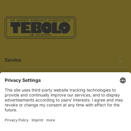
Service
Informationen
Barrierefreiheit
Wir bemühen uns, unsere Website barrierefrei zu gestalten.
Einige Inhalte und Funktionen sind derzeit jedoch noch nicht
vollständig zugänglich. Wenn Sie auf Barrieren stoßen oder Hilfe
benötigen, kontaktieren Sie uns bitte unter service[at]knutzen.de.
Vertrag widerrufen