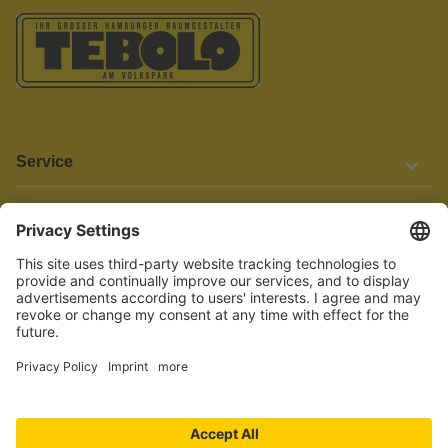
Service
Informationen
Barrierefreiheit
Wir bemühen uns, unsere Website barrierefrei zu gestalten.
Einige Inhalte und Funktionen sind derzeit jedoch noch nicht
vollständig zugänglich. Wenn Sie auf Barrieren stoßen oder Hilfe
benötigen, kontaktieren Sie uns bitte unter service[at]knutzen.de.
Vertrag widerrufen
© 2026 TEBOLO