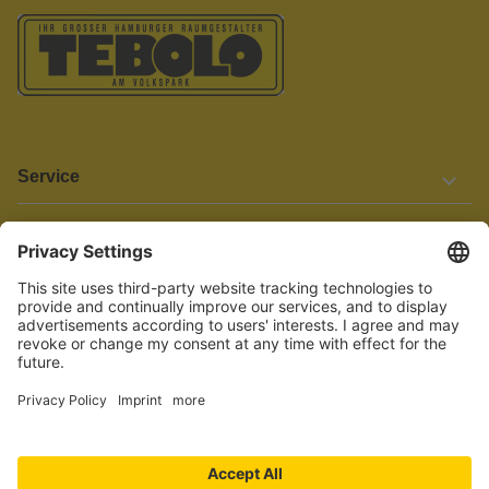
Service
Informationen
Barrierefreiheit
Wir bemühen uns, unsere Website barrierefrei zu gestalten.
Einige Inhalte und Funktionen sind derzeit jedoch noch nicht
vollständig zugänglich. Wenn Sie auf Barrieren stoßen oder Hilfe
benötigen, kontaktieren Sie uns bitte unter service[at]knutzen.de.
Vertrag widerrufen
© 2026 TEBOLO