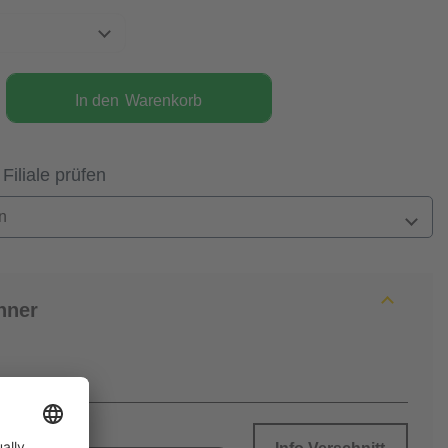
In den
Warenkorb
 Filiale prüfen
n
hner