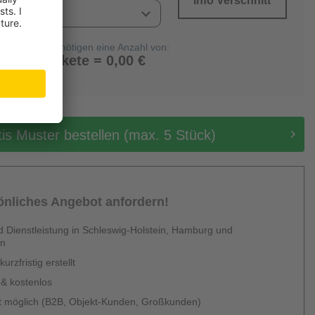
Info Verschnitt
Sie benötigen eine Anzahl von:
0 Pakete = 0,00 €
tis Muster bestellen (max. 5 Stück)
sönliches Angebot anfordern!
 Dienstleistung in Schleswig-Holstein, Hamburg und
en
urzfristig erstellt
 & kostenlos
 möglich (B2B, Objekt-Kunden, Großkunden)