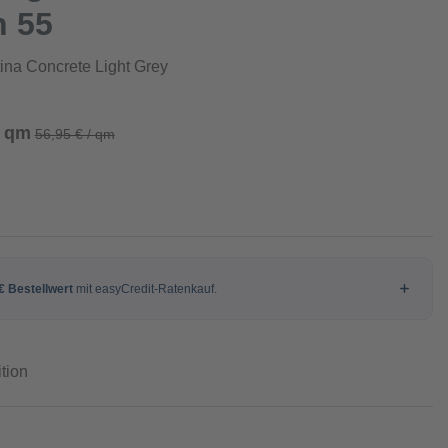
n 55
tina Concrete Light Grey
/ qm
56,95 € / qm
tion