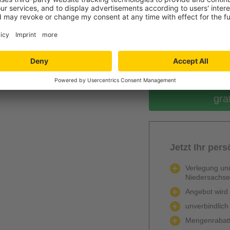
0
Berechnen
gra
Jetzt Ihr per
Verlegung und
Niedersachs
Angebot wird k
unverbindlich
Mengenrabatt