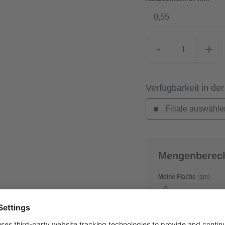
0,55
-
+
Verfügbarkeit in der
Filiale auswähle
Mengenberec
Meine Fläche
(qm)
Verschnitt
(in %)