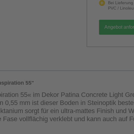
Bei Lieferun
PVC / Linole
Angebot anfo
spiration 55"
piration 55« im Dekor Patina Concrete Light G
on 0,55 mm ist dieser Boden in Steinoptik beste
anium sorgt für ein ultra-mattes Finish und W
e Fase vollflächig verklebt und kann auch au