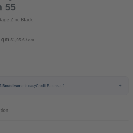
n 55
ntage Zinc Black
/ qm
51,95 € / qm
tion