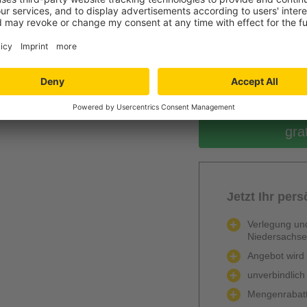
0
Berechnen
gra
Jetzt Ihr per
Verlegung und
Niedersachs
Angebot wird k
unverbindlich
Mengenrabatt