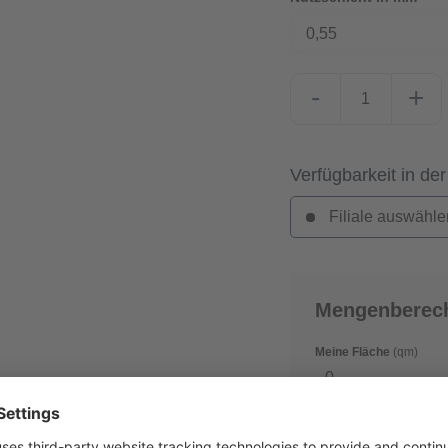
0,55
-
+
Verfügbarkeit in der
Filiale auswähle
Mengenberec
Meine Fläche
(qm)
Verschnitt
(in %)