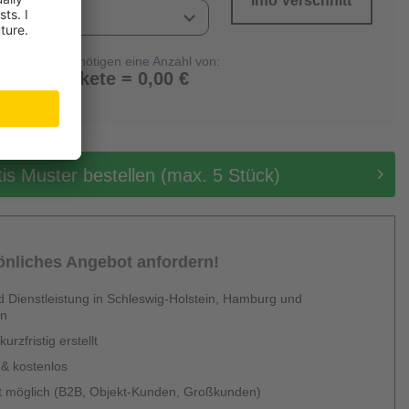
Info Verschnitt
Sie benötigen eine Anzahl von:
0 Pakete = 0,00 €
tis Muster bestellen (max. 5 Stück)
sönliches Angebot anfordern!
 Dienstleistung in Schleswig-Holstein, Hamburg und
en
urzfristig erstellt
 & kostenlos
 möglich (B2B, Objekt-Kunden, Großkunden)