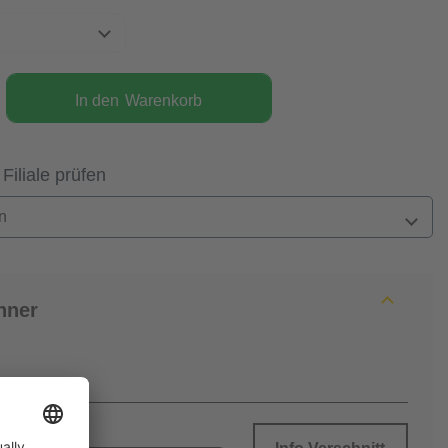
In den
Warenkorb
 Filiale prüfen
n
hner