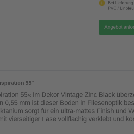
Bei Lieferun
PVC / Linole
Angebot anfo
spiration 55"
piration 55« im Dekor Vintage Zinc Black über
on 0,55 mm ist dieser Boden in Fliesenoptik bes
anium sorgt für ein ultra-mattes Finish und W
it vierseitiger Fase vollflächig verklebt und